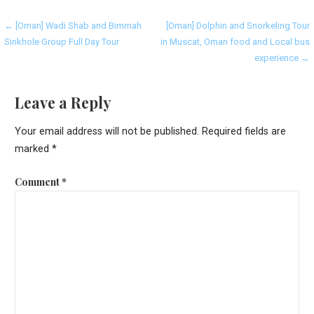
Post
← [Oman] Wadi Shab and Bimmah
[Oman] Dolphin and Snorkeling Tour
Sinkhole Group Full Day Tour
in Muscat, Oman food and Local bus
navigation
experience →
Leave a Reply
Your email address will not be published.
Required fields are
marked
*
Comment
*