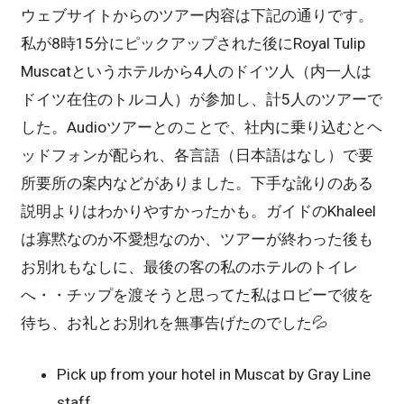
ウェブサイトからのツアー内容は下記の通りです。
私が8時15分にピックアップされた後にRoyal Tulip
Muscatというホテルから4人のドイツ人（内一人は
ドイツ在住のトルコ人）が参加し、計5人のツアーで
した。Audioツアーとのことで、社内に乗り込むとヘ
ッドフォンが配られ、各言語（日本語はなし）で要
所要所の案内などがありました。下手な訛りのある
説明よりはわかりやすかったかも。ガイドのKhaleel
は寡黙なのか不愛想なのか、ツアーが終わった後も
お別れもなしに、最後の客の私のホテルのトイレ
へ・・チップを渡そうと思ってた私はロビーで彼を
待ち、お礼とお別れを無事告げたのでした💦
Pick up from your hotel in Muscat by Gray Line
staff.