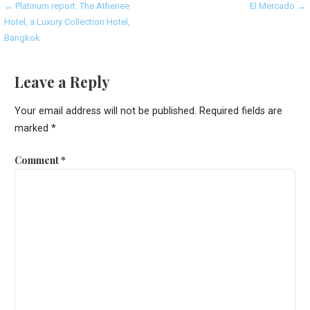
Post
← Platinum report: The Athenee
El Mercado →
Hotel, a Luxury Collection Hotel,
navigation
Bangkok
Leave a Reply
Your email address will not be published.
Required fields are
marked
*
Comment
*