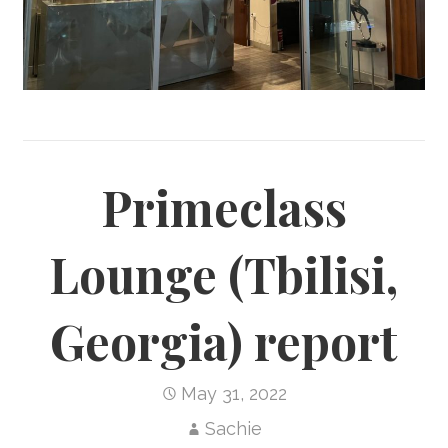
Primeclass
Lounge (Tbilisi,
Georgia) report
May 31, 2022
Sachie